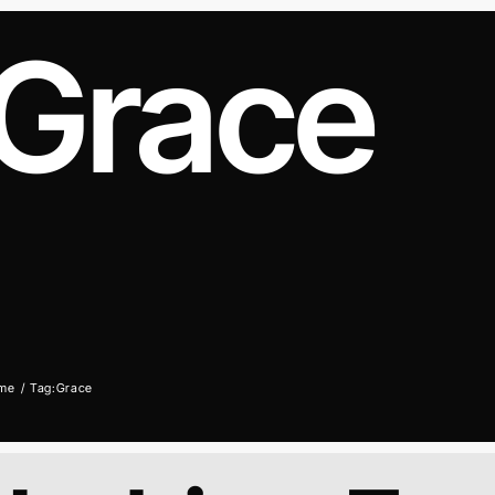
Grace
me
Tag:
Grace